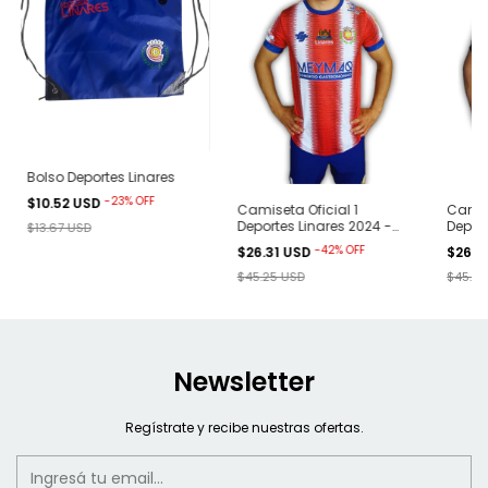
Bolso Deportes Linares
-
23
%
OFF
$10.52 USD
Camiseta Oficial 1
Camise
Deportes Linares 2024 -
Deport
$13.67 USD
Roja
Blanc
-
42
%
OFF
$26.31 USD
$26.3
$45.25 USD
$45.25
Newsletter
Regístrate y recibe nuestras ofertas.