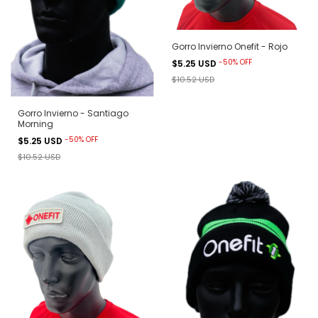
Gorro Invierno Onefit - Rojo
-
50
%
OFF
$5.25 USD
$10.52 USD
Gorro Invierno - Santiago
Morning
-
50
%
OFF
$5.25 USD
$10.52 USD