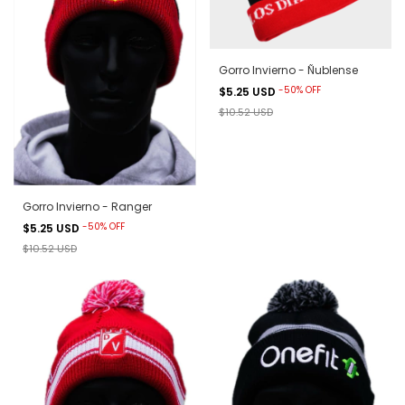
Gorro Invierno - Ñublense
-
50
%
OFF
$5.25 USD
$10.52 USD
Gorro Invierno - Ranger
-
50
%
OFF
$5.25 USD
$10.52 USD