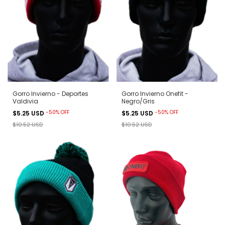
Gorro Invierno - Deportes
Gorro Invierno Onefit -
Valdivia
Negro/Gris
-
50
%
OFF
-
50
%
OFF
$5.25 USD
$5.25 USD
$10.52 USD
$10.52 USD