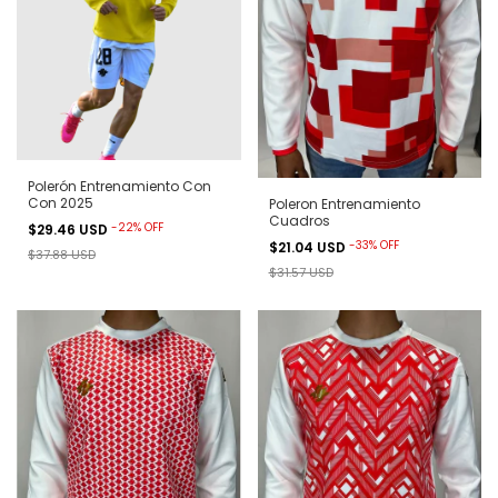
Polerón Entrenamiento Con
Con 2025
Poleron Entrenamiento
Cuadros
-
22
%
OFF
$29.46 USD
-
33
%
OFF
$21.04 USD
$37.88 USD
$31.57 USD