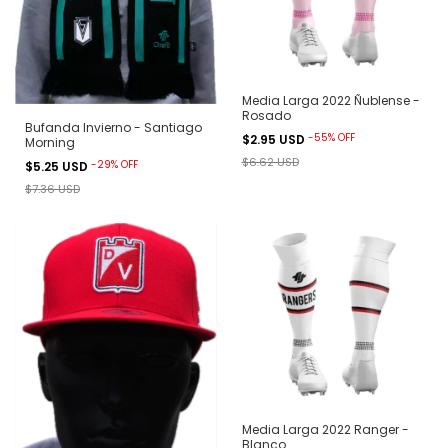
Media Larga 2022 Ñublense -
Rosado
Bufanda Invierno - Santiago
-
55
%
OFF
$2.95 USD
Morning
$6.62 USD
-
29
%
OFF
$5.25 USD
$7.36 USD
Media Larga 2022 Ranger -
Blanco