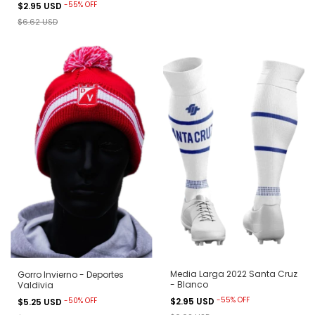
-
55
%
OFF
$2.95 USD
$6.62 USD
Media Larga 2022 Santa Cruz
Gorro Invierno - Deportes
- Blanco
Valdivia
-
55
%
OFF
-
50
%
OFF
$2.95 USD
$5.25 USD