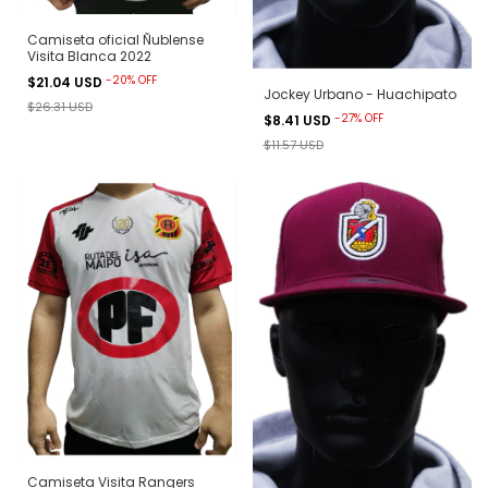
Camiseta oficial Ñublense
Visita Blanca 2022
-
20
%
OFF
$21.04 USD
Jockey Urbano - Huachipato
$26.31 USD
-
27
%
OFF
$8.41 USD
$11.57 USD
Camiseta Visita Rangers