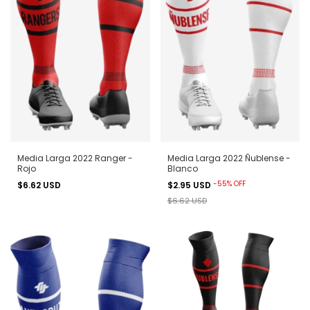
Media Larga 2022 Ranger -
Media Larga 2022 Ñublense -
Rojo
Blanco
-
55
%
OFF
$6.62 USD
$2.95 USD
$6.62 USD