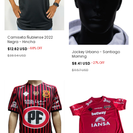
Camiseta Ñublense 2022
Negra - Hincha
-
68
%
OFF
$12.62 USD
Jockey Urbano - Santiago
$38.94 USD
Morning
-
27
%
OFF
$8.41 USD
$11.57 USD