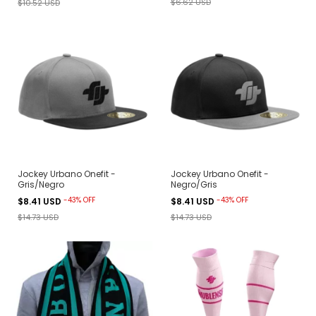
$6.62 USD
$10.52 USD
Jockey Urbano Onefit -
Jockey Urbano Onefit -
Gris/Negro
Negro/Gris
-
43
%
OFF
-
43
%
OFF
$8.41 USD
$8.41 USD
$14.73 USD
$14.73 USD