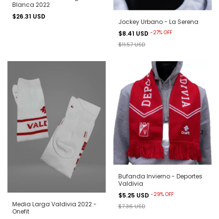
Blanca 2022
$26.31 USD
Jockey Urbano - La Serena
-
27
%
OFF
$8.41 USD
$11.57 USD
Bufanda Invierno - Deportes
Valdivia
-
29
%
OFF
$5.25 USD
Media Larga Valdivia 2022 -
$7.36 USD
Onefit