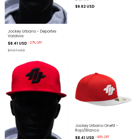
$6.62 USD
Jockey Urbano - Deportes
Valdivia
-
27
%
OFF
$8.41 USD
$11.57 USD
Jockey Urbano Onefit -
Rojo/Blanco
-
43
%
OFF
$8.41 USD