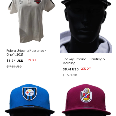
Polera Urbana Ñublense -
Onefit 2021
Jockey Urbano - Santiago
-
50
%
OFF
$8.94 USD
Morning
$17.88 USD
-
27
%
OFF
$8.41 USD
$11.57 USD