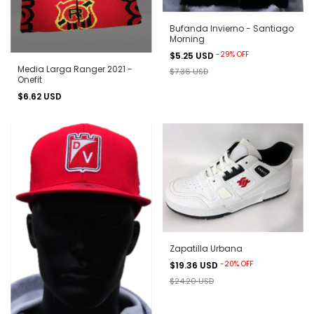
Bufanda Invierno - Santiago
Morning
-
29
%
OFF
$5.25 USD
Media Larga Ranger 2021 -
$7.36 USD
Onefit
$6.62 USD
Zapatilla Urbana
-
20
%
OFF
$19.36 USD
$24.20 USD