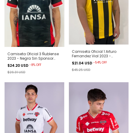
Camiseta Oficial 1 Arturo
Camiseta Oficial 3 Ñublense
Fernandez Vial 2023 -
2023 - Negra Sin Sponsor
Aurinegra
-
54
%
OFF
Betway
$21.04 USD
-
8
%
OFF
$24.20 USD
$45.25 USD
$26.31 USD