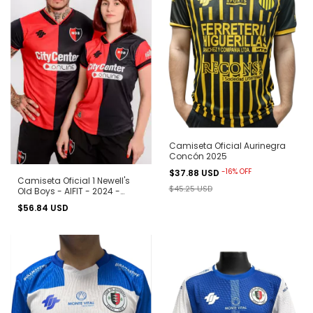
Camiseta Oficial Aurinegra
Concón 2025
-
16
%
OFF
$37.88 USD
Camiseta Oficial 1 Newell's
$45.25 USD
Old Boys - AIFIT - 2024 -
Rojinegra
$56.84 USD