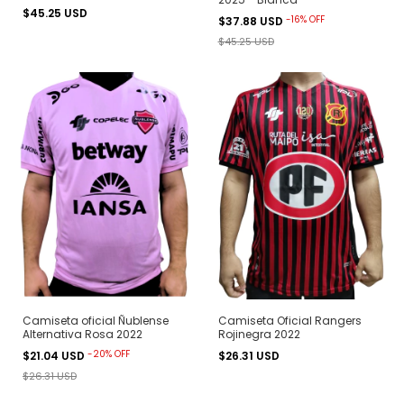
$45.25 USD
-
16
%
OFF
$37.88 USD
$45.25 USD
Camiseta oficial Ñublense
Camiseta Oficial Rangers
Alternativa Rosa 2022
Rojinegra 2022
-
20
%
OFF
$21.04 USD
$26.31 USD
$26.31 USD