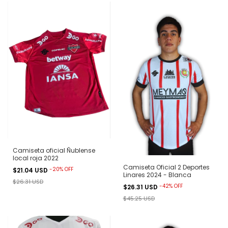
Camiseta oficial Ñublense
local roja 2022
Camiseta Oficial 2 Deportes
-
20
%
OFF
$21.04 USD
Linares 2024 - Blanca
$26.31 USD
-
42
%
OFF
$26.31 USD
$45.25 USD