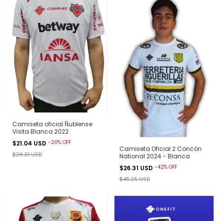
Camiseta oficial Ñublense
Visita Blanca 2022
-
20
%
OFF
$21.04 USD
Camiseta Oficial 2 Concón
$26.31 USD
National 2024 - Blanca
-
42
%
OFF
$26.31 USD
$45.25 USD