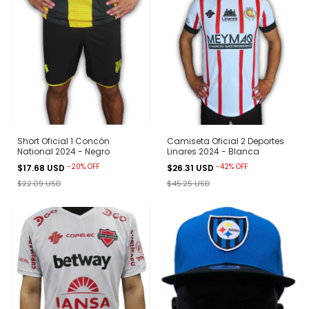
Short Oficial 1 Concón
Camiseta Oficial 2 Deportes
National 2024 - Negro
Linares 2024 - Blanca
-
20
%
OFF
-
42
%
OFF
$17.68 USD
$26.31 USD
$22.09 USD
$45.25 USD