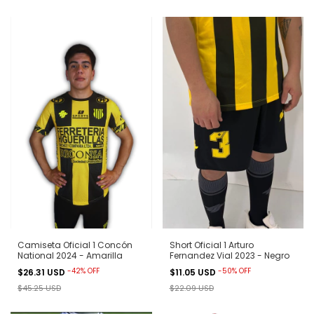
Camiseta Oficial 1 Concón
Short Oficial 1 Arturo
National 2024 - Amarilla
Fernandez Vial 2023 - Negro
-
42
%
OFF
-
50
%
OFF
$26.31 USD
$11.05 USD
$45.25 USD
$22.09 USD