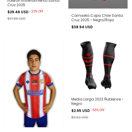
Polerón Entrenamiento Santa
Cruz 2025
-
22
%
OFF
$29.46 USD
Camiseta Copa Chile Santa
$37.88 USD
Cruz 2025 - Negro/Roja
$38.94 USD
Media Larga 2022 Ñublense -
Negro
-
55
%
OFF
$2.95 USD
$6.62 USD