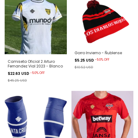
Gorro Invierno - Ñublense
-
50
%
OFF
$5.25 USD
Camiseta Oficial 2 Arturo
Fernandez Vial 2023 - Blanco
$10.52 USD
-
50
%
OFF
$22.63 USD
$45.25 USD