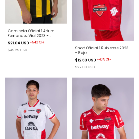
Camiseta Oficial 1 Arturo
Fernandez Vial 2023 -
Aurinegra
-
54
%
OFF
$21.04 USD
Short Oficial 1 Ñublense 2023
$45.25 USD
- Rojo
-
43
%
OFF
$12.63 USD
$22.09 USD