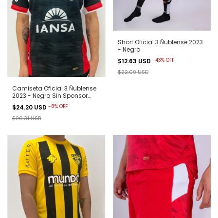
Short Oficial 3 Ñublense 2023
- Negro
-
43
%
OFF
$12.63 USD
$22.09 USD
Camiseta Oficial 3 Ñublense
2023 - Negra Sin Sponsor
Betway
-
8
%
OFF
$24.20 USD
$26.31 USD