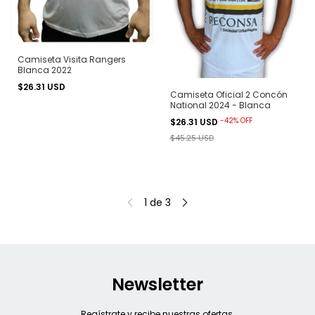
Camiseta Visita Rangers
Blanca 2022
$26.31 USD
Camiseta Oficial 2 Concón
National 2024 - Blanca
-
42
%
OFF
$26.31 USD
$45.25 USD
1
de
3
Newsletter
Regístrate y recibe nuestras ofertas.