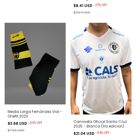
-
27
%
OFF
$8.41 USD
$11.57 USD
Media Larga Fernández Vial -
Onefit 2023
Camiseta Oficial Santa Cruz
-
50
%
OFF
$3.68 USD
2025 - Blanca (1ra edicion)
$7.36 USD
-
54
%
OFF
$21.04 USD