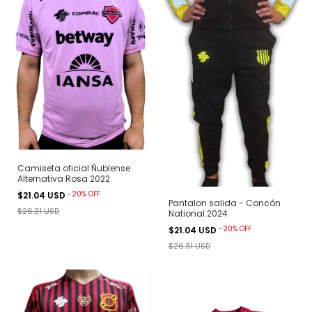
Camiseta oficial Ñublense
Alternativa Rosa 2022
-
20
%
OFF
$21.04 USD
Pantalon salida - Concón
$26.31 USD
National 2024
-
20
%
OFF
$21.04 USD
$26.31 USD