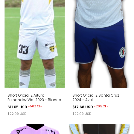
Short Oficial 2 Arturo
Short Oficial 2 Santa Cruz
Fernandez Vial 2023 - Blanco
2024 - Azul
-
50
%
OFF
-
20
%
OFF
$11.05 USD
$17.68 USD
$22.09 USD
$22.09 USD