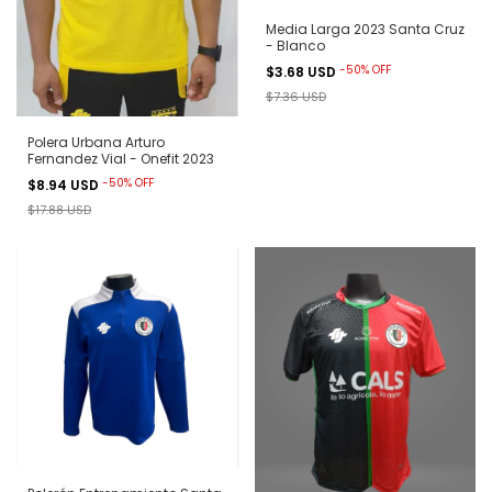
Media Larga 2023 Santa Cruz
- Blanco
-
50
%
OFF
$3.68 USD
$7.36 USD
Polera Urbana Arturo
Fernandez Vial - Onefit 2023
-
50
%
OFF
$8.94 USD
$17.88 USD