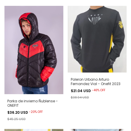
Poleron Urbano Arturo
Fernandez Vial - Onefit 2023
-
46
%
OFF
$21.04 USD
$38.94 USD
Parka de invierno Ñublense -
ONEFIT
-
20
%
OFF
$36.20 USD
$45.25 USD