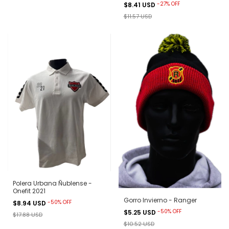
-
27
%
OFF
$8.41 USD
$11.57 USD
Polera Urbana Ñublense -
Onefit 2021
Gorro Invierno - Ranger
-
50
%
OFF
$8.94 USD
-
50
%
OFF
$5.25 USD
$17.88 USD
$10.52 USD