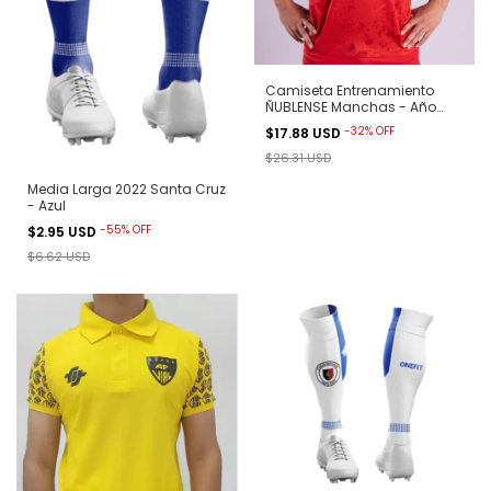
Camiseta Entrenamiento
ÑUBLENSE Manchas - Año
2023 Onefit
-
32
%
OFF
$17.88 USD
$26.31 USD
Media Larga 2022 Santa Cruz
- Azul
-
55
%
OFF
$2.95 USD
$6.62 USD