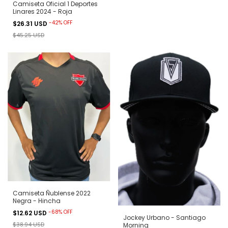
Camiseta Oficial 1 Deportes
Linares 2024 - Roja
-
42
%
OFF
$26.31 USD
$45.25 USD
Camiseta Ñublense 2022
Negra - Hincha
-
68
%
OFF
$12.62 USD
Jockey Urbano - Santiago
$38.94 USD
Morning