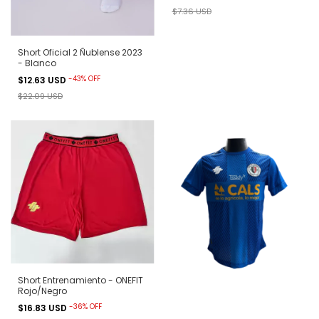
$7.36 USD
Short Oficial 2 Ñublense 2023
- Blanco
-
43
%
OFF
$12.63 USD
$22.09 USD
Short Entrenamiento - ONEFIT
Rojo/Negro
-
36
%
OFF
$16.83 USD