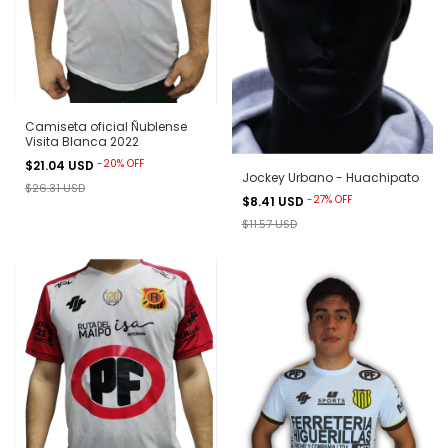
Camiseta oficial Ñublense
Visita Blanca 2022
-
20
%
OFF
$21.04 USD
Jockey Urbano - Huachipato
$26.31 USD
-
27
%
OFF
$8.41 USD
$11.57 USD