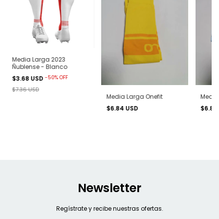
Media Larga 2023
Ñublense - Blanco
-
50
%
OFF
$3.68 USD
$7.36 USD
Media Larga Onefit
Media
$6.84 USD
$6.84
Newsletter
Regístrate y recibe nuestras ofertas.