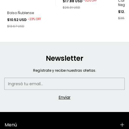
Camis
-
32
%
OFF
$17.88 USD
Negra
$26.31 USD
$12.6
Bolso Ñublense
$38.94
-
23
%
OFF
$10.52 USD
$13.67 USD
Newsletter
Regístrate y recibe nuestras ofertas.
Menú