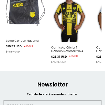
Bolso Concon National
-
23
%
OFF
$10.52 USD
Camiseta Oficial 1
Camise
Concón National 2024 -
Concó
$13.67 USD
Amarilla
Blanc
-
42
%
OFF
$26.31 USD
$26.3
$45.25 USD
$45.25
Newsletter
Regístrate y recibe nuestras ofertas.