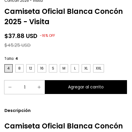
Concón 2025 - Visita
Camiseta Oficial Blanca Concón
2025 - Visita
$37.88 USD
-
16
%
OFF
$45.25 USD
Talla:
4
4
8
12
16
S
M
L
XL
XXL
Descripción
Camiseta Oficial Blanca Concón