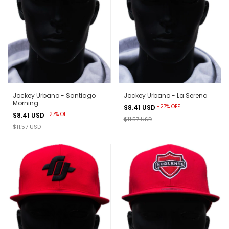
Jockey Urbano - Santiago
Jockey Urbano - La Serena
Morning
-
27
%
OFF
$8.41 USD
-
27
%
OFF
$8.41 USD
$11.57 USD
$11.57 USD