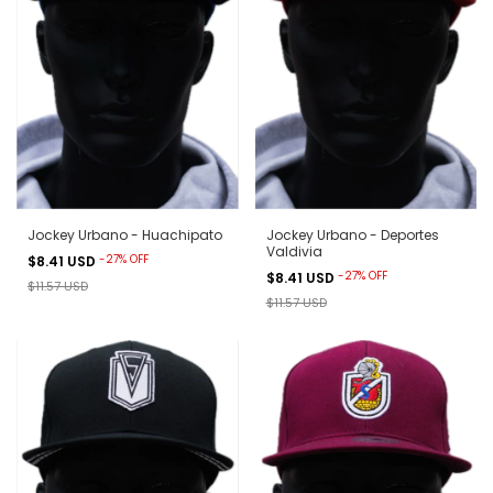
Jockey Urbano - Huachipato
Jockey Urbano - Deportes
Valdivia
-
27
%
OFF
$8.41 USD
-
27
%
OFF
$8.41 USD
$11.57 USD
$11.57 USD