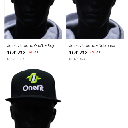
Jockey Urbano Onefit - Rojo
Jockey Urbano - Ñublense
-
43
%
OFF
-
27
%
OFF
$8.41 USD
$8.41 USD
$14.73 USD
$11.57 USD