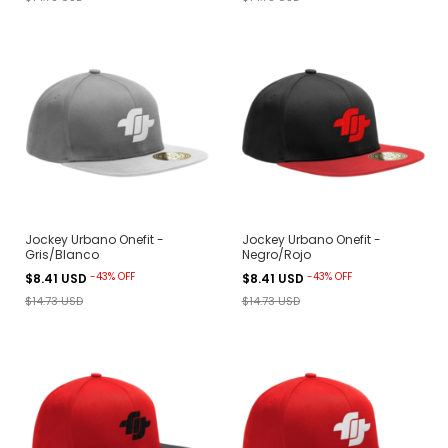
Jockey Urbano Onefit -
Jockey Urbano Onefit -
Gris/Blanco
Negro/Rojo
-
43
%
OFF
-
43
%
OFF
$8.41 USD
$8.41 USD
$14.73 USD
$14.73 USD