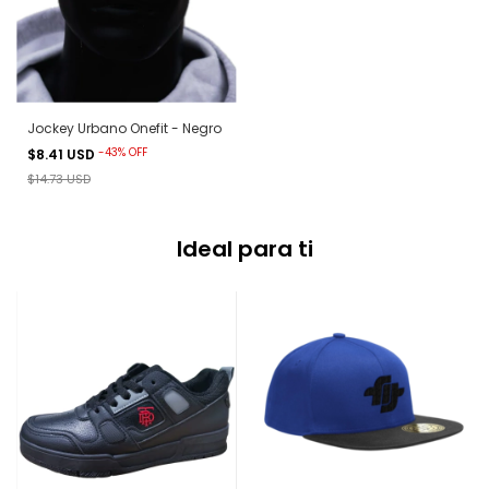
Jockey Urbano Onefit - Negro
-
43
%
OFF
$8.41 USD
$14.73 USD
Ideal para ti