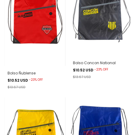
Bolso Concon National
-
23
%
OFF
$10.52 USD
Bolso Ñublense
$13.67 USD
-
23
%
OFF
$10.52 USD
$13.67 USD