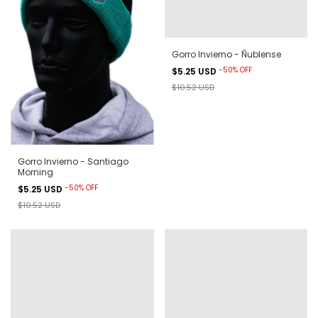
Gorro Invierno - Ñublense
-
50
%
OFF
$5.25 USD
$10.52 USD
Gorro Invierno - Santiago
Morning
-
50
%
OFF
$5.25 USD
$10.52 USD