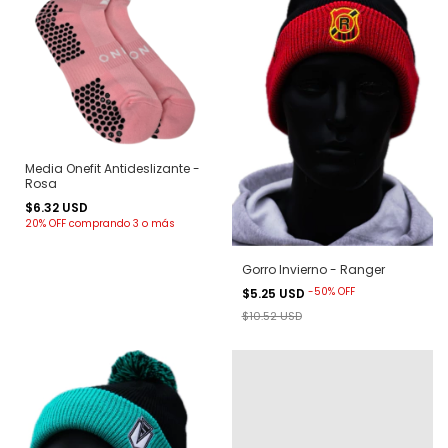
Media Onefit Antideslizante -
Rosa
$6.32 USD
20% OFF
comprando 3 o más
Gorro Invierno - Ranger
-
50
%
OFF
$5.25 USD
$10.52 USD