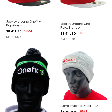
Jockey Urbano Onefit -
Jockey Urbano Onefit -
Rojo/Negro
Rojo/Blanco
-
43
%
OFF
$8.41 USD
-
43
%
OFF
$8.41 USD
$14.73 USD
$14.73 USD
Gorro Invierno Onefit - Gris
-
50
%
OFF
$5.25 USD