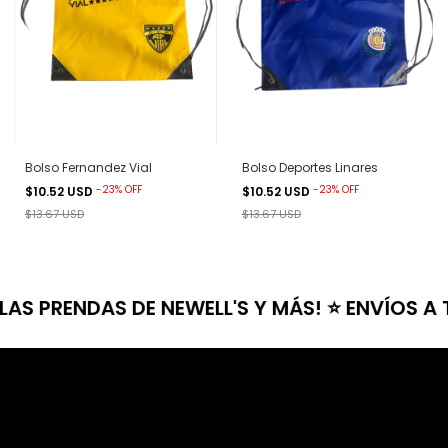
Bolso Fernandez Vial
Bolso Deportes Linares
-
23
%
OFF
-
23
%
OFF
$10.52 USD
$10.52 USD
$13.67 USD
$13.67 USD
RENDAS DE NEWELL'S Y MÁS! ⭐ ENVÍOS A TODO 