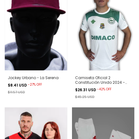
Jockey Urbano - La Serena
Camiseta Oficial 2
Constitución Unido 2024 -
-
27
%
OFF
$8.41 USD
Blanca
-
42
%
OFF
$26.31 USD
$11.57 USD
$45.25 USD