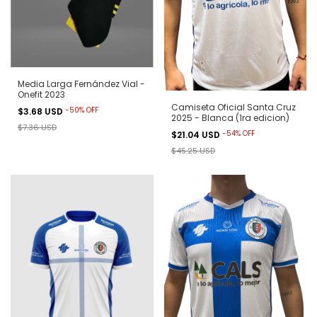
Media Larga Fernández Vial -
Onefit 2023
Camiseta Oficial Santa Cruz
-
50
%
OFF
$3.68 USD
2025 - Blanca (1ra edicion)
$7.36 USD
-
54
%
OFF
$21.04 USD
$45.25 USD