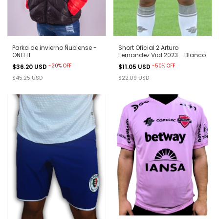
Parka de invierno Ñublense -
Short Oficial 2 Arturo
ONEFIT
Fernandez Vial 2023 - Blanco
-
20
%
OFF
-
50
%
OFF
$36.20 USD
$11.05 USD
$45.25 USD
$22.09 USD