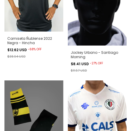
Camiseta Ñublense 2022
Negra - Hincha
-
68
%
OFF
$12.62 USD
Jockey Urbano - Santiago
$38.94 USD
Morning
-
27
%
OFF
$8.41 USD
$11.57 USD