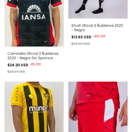
Short Oficial 3 Ñublense 2023
- Negro
-
43
%
OFF
$12.63 USD
$22.09 USD
Camiseta Oficial 3 Ñublense
2023 - Negra Sin Sponsor
Betway
-
8
%
OFF
$24.20 USD
$26.31 USD