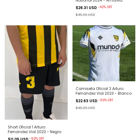
National 2024 - Amarilla
-
42
%
OFF
$26.31 USD
$45.25 USD
Camiseta Oficial 2 Arturo
Fernandez Vial 2023 - Blanco
-
50
%
OFF
$22.63 USD
$45.25 USD
Short Oficial 1 Arturo
Fernandez Vial 2023 - Negro
-
50
%
OFF
$11.05 USD