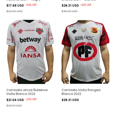
-
20
%
OFF
-
42
%
OFF
$17.68 USD
$26.31 USD
$22.09 USD
$45.25 USD
Camiseta oficial Ñublense
Camiseta Visita Rangers
Visita Blanca 2022
Blanca 2022
-
20
%
OFF
$21.04 USD
$26.31 USD
$26.31 USD