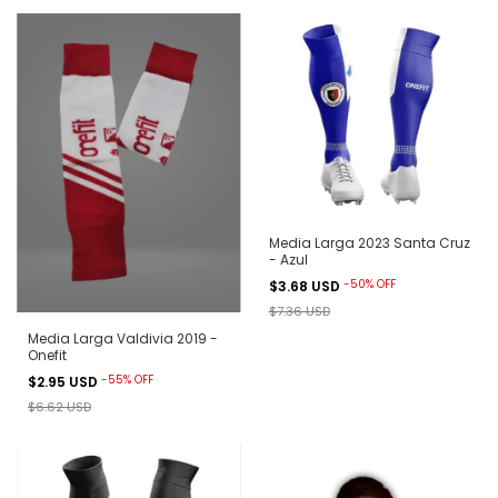
Media Larga 2023 Santa Cruz
- Azul
-
50
%
OFF
$3.68 USD
$7.36 USD
Media Larga Valdivia 2019 -
Onefit
-
55
%
OFF
$2.95 USD
$6.62 USD