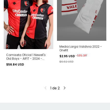
Media Larga Valdivia 2022 -
Onefit
Camiseta Oficial 1 Newell's
-
55
%
OFF
$2.95 USD
Old Boys - AIFIT - 2024 -
$6.62 USD
Rojinegra
$56.84 USD
1
de
2