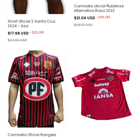
Camiseta oficial Ñublense
Alternativa Rosa 2022
-
20
%
OFF
$21.04 USD
Short Oficial 2 Santa Cruz
$26.31 USD
2024 - Azul
-
20
%
OFF
$17.68 USD
$22.09 USD
Camiseta Oficial Rangers