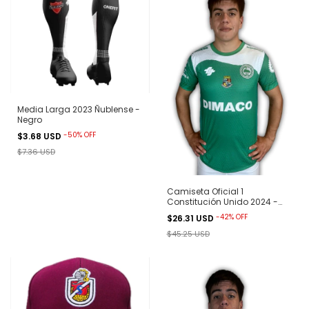
Media Larga 2023 Ñublense -
Negro
-
50
%
OFF
$3.68 USD
$7.36 USD
Camiseta Oficial 1
Constitución Unido 2024 -
Verde
-
42
%
OFF
$26.31 USD
$45.25 USD