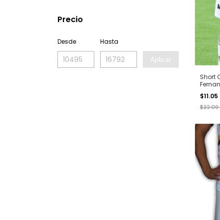
Precio
Desde
Hasta
Aplicar
Short O
Fernan
Blanc
$11.0
$22.09