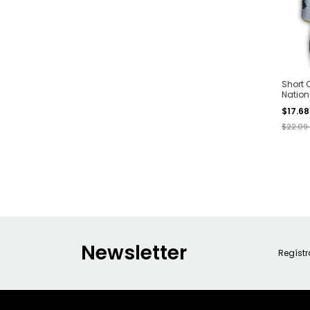
Short 
Nation
$17.6
$22.09
Newsletter
Regístr