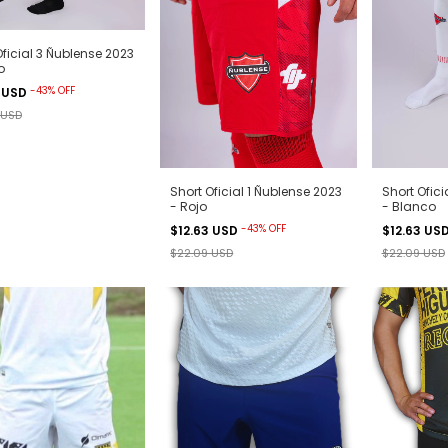
Oficial 3 Ñublense 2023
o
-
43
%
OFF
3 USD
 USD
Short Oficial 1 Ñublense 2023
Short Ofici
- Rojo
- Blanco
-
43
%
OFF
$12.63 USD
$12.63 US
$22.09 USD
$22.09 USD