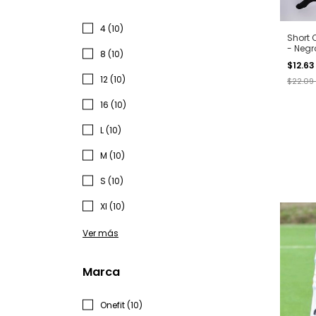
4 (10)
Short 
- Negr
8 (10)
$12.6
12 (10)
$22.09
16 (10)
L (10)
M (10)
S (10)
Xl (10)
Ver más
Marca
Onefit (10)