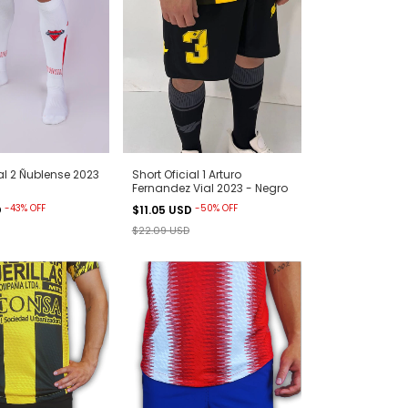
al 2 Ñublense 2023
Short Oficial 1 Arturo
Fernandez Vial 2023 - Negro
-
43
%
OFF
-
50
%
OFF
D
$11.05 USD
$22.09 USD