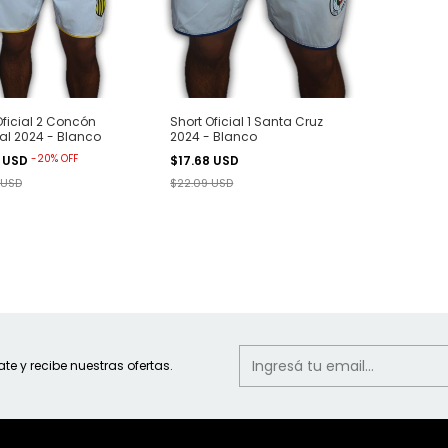
Oficial 2 Concón
Short Oficial 1 Santa Cruz
al 2024 - Blanco
2024 - Blanco
-
20
%
OFF
8 USD
$17.68 USD
 USD
$22.09 USD
ate y recibe nuestras ofertas.