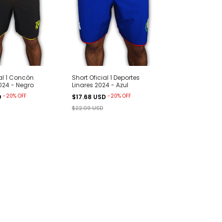
ial 1 Concón
Short Oficial 1 Deportes
024 - Negro
Linares 2024 - Azul
-
20
%
OFF
-
20
%
OFF
D
$17.68 USD
$22.09 USD