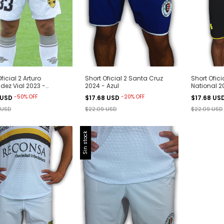
ficial 2 Arturo
Short Oficial 2 Santa Cruz
Short Ofic
dez Vial 2023 -
2024 - Azul
National 2
o
-
50
%
OFF
-
20
%
OFF
5 USD
$17.68 USD
$17.68 US
 USD
$22.09 USD
$22.09 USD
Sin stock