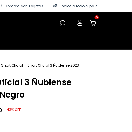
Compra con Tarjetas
Envíos a todo el país
0
Short Oficial
.
Short Oficial 3 Ñublense 2023 -
Oficial 3 Ñublense
 Negro
D
-
43
%
OFF