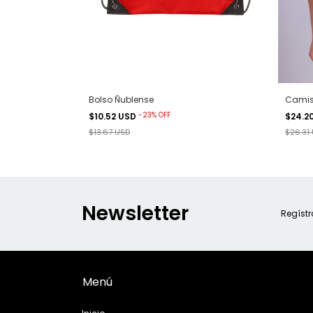
Camise
Bolso Ñublense
-
23
%
OFF
$24.2
$10.52 USD
$26.31
$13.67 USD
Newsletter
Regístr
Menú