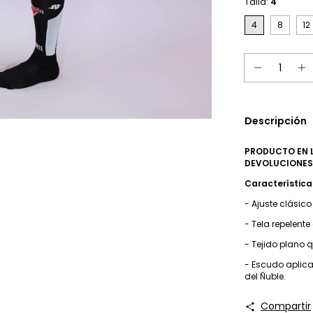
Talla:
4
4
8
12
Descripción
PRODUCTO EN L
DEVOLUCIONE
Característic
- Ajuste clásic
- Tela repelent
- Tejido plano 
- Escudo aplic
del Ñuble.
Compartir