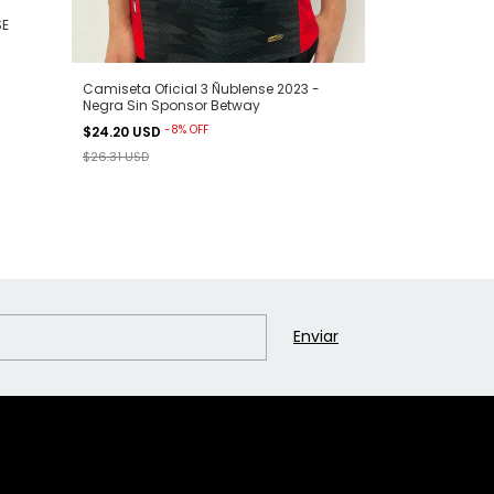
SE
Camiseta ofici
Camiseta Oficial 3 Ñublense 2023 -
Rosa 2022
Negra Sin Sponsor Betway
-
20
$21.04 USD
-
8
%
OFF
$24.20 USD
$26.31 USD
$26.31 USD