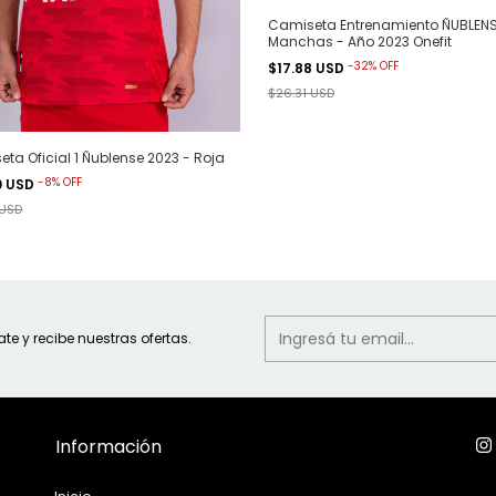
Camiseta Entrenamiento ÑUBLEN
Manchas - Año 2023 Onefit
-
32
%
OFF
$17.88 USD
$26.31 USD
ta Oficial 1 Ñublense 2023 - Roja
-
8
%
OFF
0 USD
 USD
ate y recibe nuestras ofertas.
Información