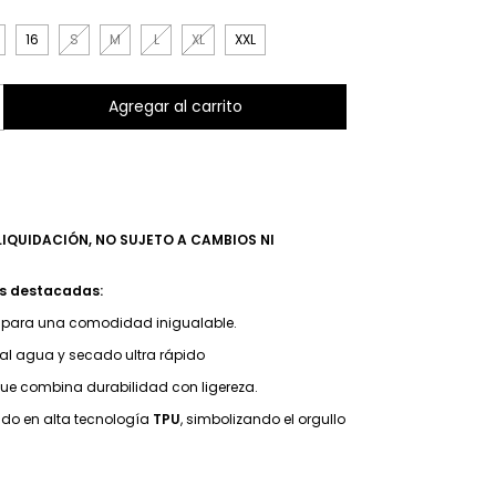
16
S
M
L
XL
XXL
IQUIDACIÓN, NO SUJETO A CAMBIOS NI
S
as destacadas:
o para una comodidad inigualable.
e al agua y secado ultra rápido
que combina durabilidad con ligereza.
ado en alta tecnología
TPU
, simbolizando el orgullo