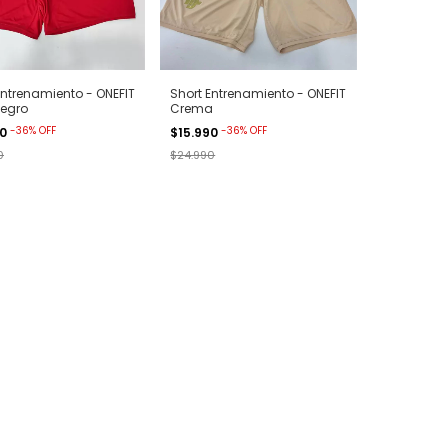
Entrenamiento - ONEFIT
Short Entrenamiento - ONEFIT
Negro
Crema
-
36
%
OFF
-
36
%
OFF
90
$15.990
0
$24.990