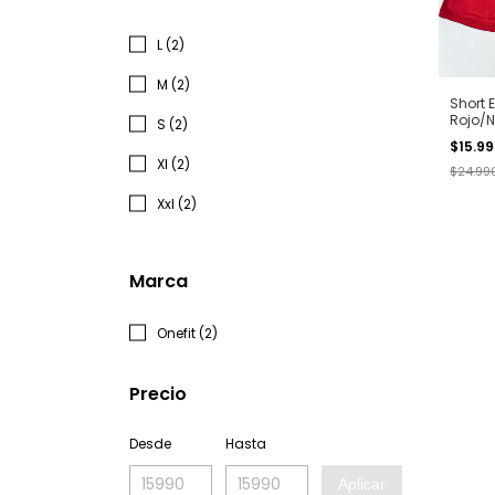
L (2)
M (2)
Short 
Rojo/
S (2)
$15.9
Xl (2)
$24.99
Xxl (2)
Marca
Onefit (2)
Precio
Desde
Hasta
Aplicar