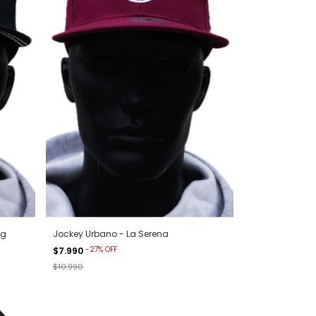
ng
Jockey Urbano - La Serena
-
27
%
OFF
$7.990
$10.990