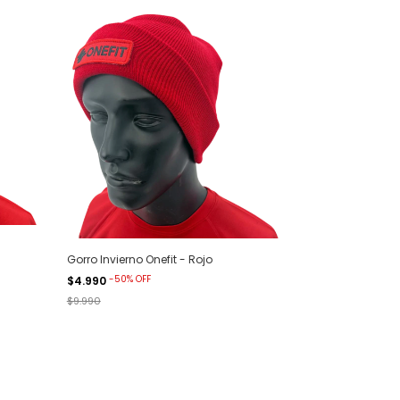
Gorro Invierno Onefit - Rojo
-
50
%
OFF
$4.990
$9.990