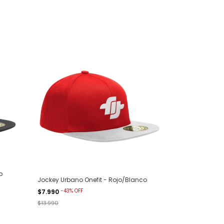
o
Jockey Urbano Onefit - Rojo/Blanco
-
43
%
OFF
$7.990
$13.990