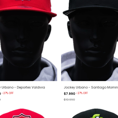
 Urbano - Deportes Valdivia
Jockey Urbano - Santiago Morni
-
27
%
OFF
-
27
%
OFF
0
$7.990
0
$10.990