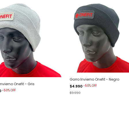
Gorro Invierno Onefit - Negro
Invierno Onefit - Gris
-
50
%
OFF
$4.990
-
50
%
OFF
0
$9.990