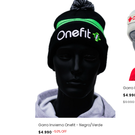
Gorro 
$4.99
$9.990
Gorro Invierno Onefit - Negro/Verde
-
50
%
OFF
$4.990