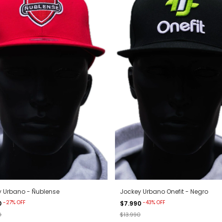
y Urbano - Ñublense
Jockey Urbano Onefit - Negro
-
27
%
OFF
-
43
%
OFF
0
$7.990
0
$13.990