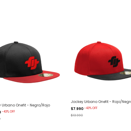
Jockey Urbano Onefit - Rojo/Negr
 Urbano Onefit - Negro/Rojo
-
43
%
OFF
$7.990
-
43
%
OFF
0
$13.990
0