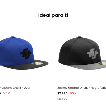
Ideal para ti
 Urbano Onefit - Azul
Jockey Urbano Onefit - Negro/Gri
-
43
%
OFF
-
43
%
OFF
0
$7.990
0
$13.990