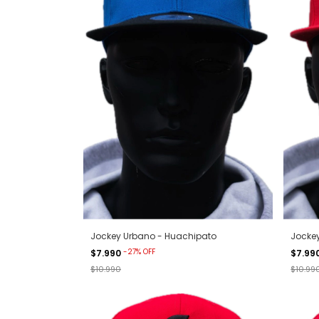
Jockey Urbano - Huachipato
Jockey
-
27
%
OFF
$7.990
$7.99
$10.990
$10.99