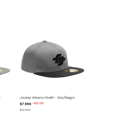
s
Jockey Urbano Onefit - Gris/Negro
-
43
%
OFF
$7.990
$13.990