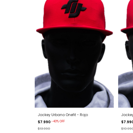
Jockey Urbano Onefit - Rojo
Jocke
-
43
%
OFF
$7.990
$7.99
$13.990
$10.99