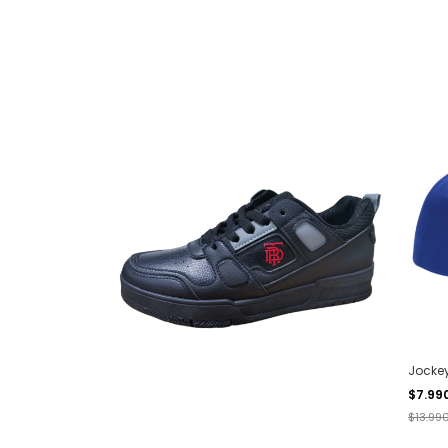
Jockey
$7.99
$13.99