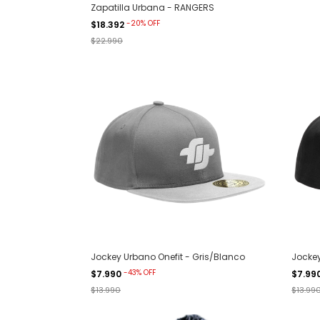
Zapatilla Urbana - RANGERS
-
20
%
OFF
$18.392
$22.990
Jockey Urbano Onefit - Gris/Blanco
Jockey
-
43
%
OFF
$7.990
$7.99
$13.990
$13.99