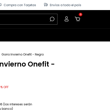
Compra con Tarjetas
Envíos a todo el país
0
Gorro Invierno Onefit - Negro
nvierno Onefit -
0
%
OFF
6 (los intereses serán
tu banco)