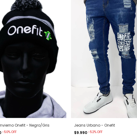
Invierno Onefit - Negro/Gris
Jeans Urbano - Onefit
-
50
%
OFF
-
52
%
OFF
0
$9.990