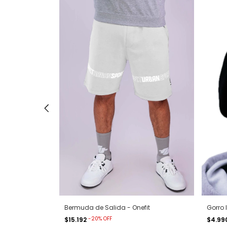
Bermuda de Salida - Onefit
Gorro 
-
20
%
OFF
$15.192
$4.99