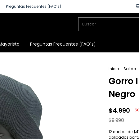
Preguntas Frecuentes (FAQ´s)
Mayorista
Preguntas Frecuentes (FAQ´s)
Inicio
.
Salida
.
Gorro I
Negro
$4.990
-
5
$9.990
12
cuotas de
$41
aplicados por 