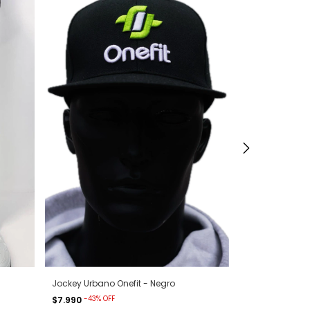
Media Corta - 
-
60
%
OFF
$1.990
$5.000
Jockey Urbano Onefit - Negro
-
43
%
OFF
$7.990