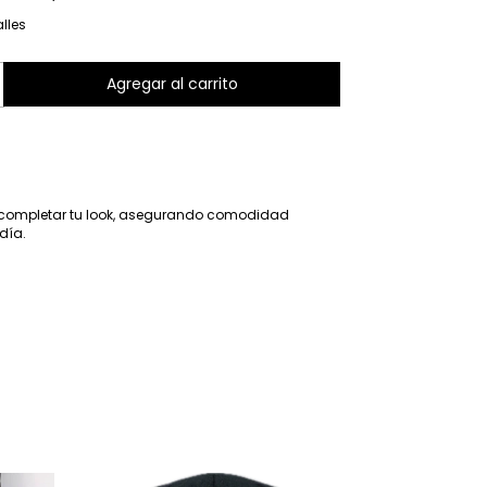
lles
completar tu look, asegurando comodidad
día.