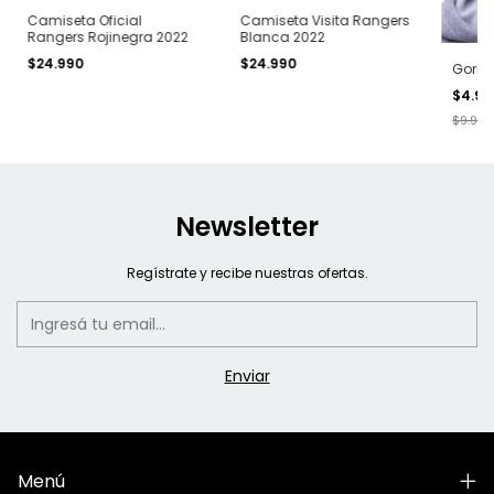
Camiseta Oficial
Camiseta Visita Rangers
Rangers Rojinegra 2022
Blanca 2022
$24.990
$24.990
Gorro 
$4.9
$9.990
Newsletter
Regístrate y recibe nuestras ofertas.
Menú