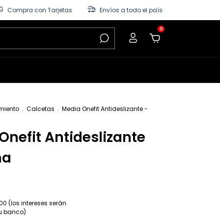
Compra con Tarjetas
Envíos a todo el país
0
miento
.
Calcetas
.
Media Onefit Antideslizante -
Onefit Antideslizante
ma
00 (los intereses serán
tu banco)