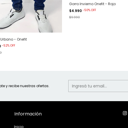
Gorro Invierno Onefit - Rojo
-
50
%
OFF
$4.990
$9.990
Urbano - Onefit
-
52
%
OFF
0
0
ate y recibe nuestras ofertas.
Información
Inicio