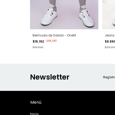
Bermuda de Salida - Onefit
Jeans 
-
20
%
OFF
$15.192
$9.99
$18.990
$20.99
Newsletter
Regístr
Menú
Inicio