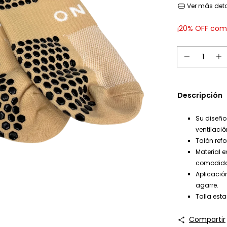
Ver más deta
¡20% OFF com
Descripción
Su diseño
ventilació
Talón ref
Material 
comodida
Aplicación
agarre.
Talla est
Compartir