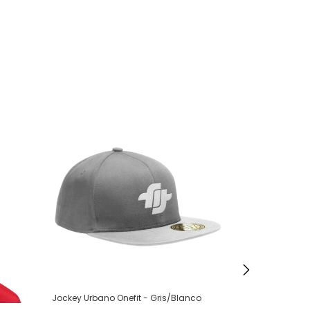
Jockey Urbano Onefit - Gris/Blanco
Jockey Urbano 