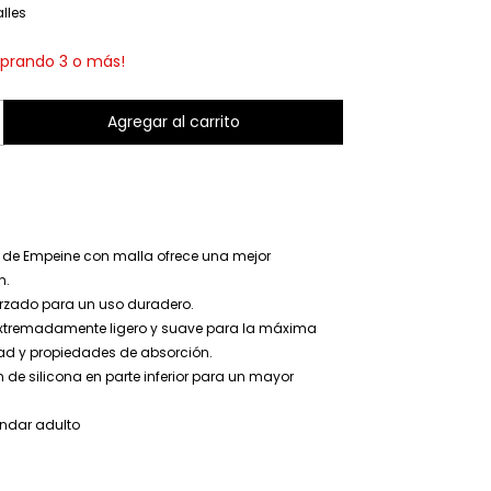
lles
prando 3 o más!
 de Empeine con malla ofrece una mejor
n.
orzado para un uso duradero.
extremadamente ligero y suave para la máxima
d y propiedades de absorción.
 de silicona en parte inferior para un mayor
andar adulto