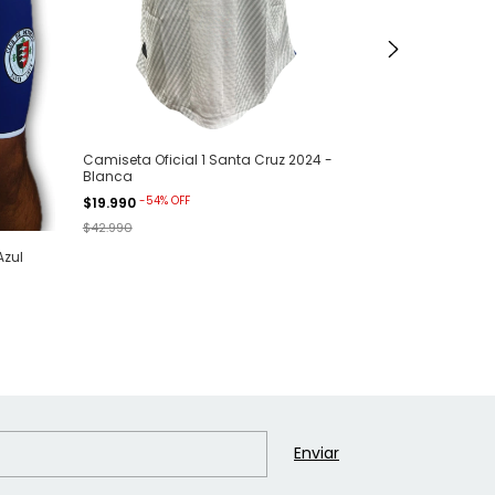
Camiseta Oficial 1 Santa Cruz 2024 -
Blanca
-
54
%
OFF
$19.990
$42.990
Azul
Camiseta Oficia
AIFIT - 2024 - 
$54.000