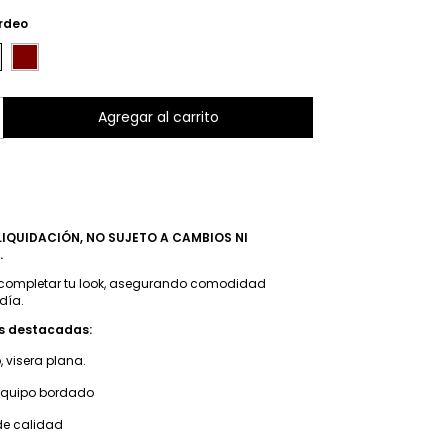
urdeo
IQUIDACIÓN, NO SUJETO A CAMBIOS NI
.
completar tu look, asegurando comodidad
día.
as destacadas:
, visera plana.
equipo bordado
e calidad