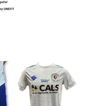
gullo!
by ONEFIT