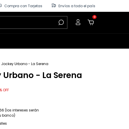
Compra con Tarjetas
Envíos a todo el país
0
Jockey Urbano - La Serena
 Urbano - La Serena
%
OFF
66 (los intereses serán
tu banco)
lles