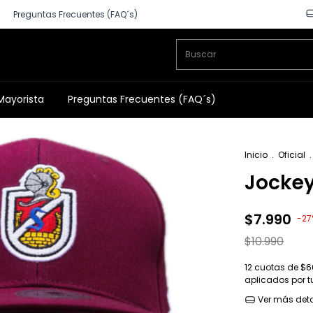
Preguntas Frecuentes (FAQ´s)
Mayorista
Preguntas Frecuentes (FAQ´s)
Inicio
.
Oficial
.
Jockey
$7.990
-
27
$10.990
12
cuotas de
$6
aplicados por 
Ver más deta