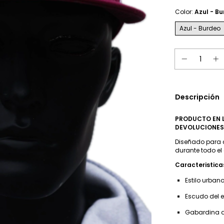
Color:
Azul - B
Azul - Burdeo
Descripción
PRODUCTO EN L
DEVOLUCIONES
Diseñado para 
durante todo el 
Caracteristic
Estilo urbano
Escudo del 
Gabardina d