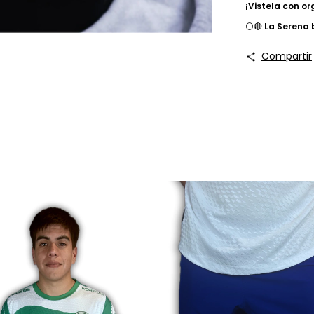
¡Vistela con or
⚪🔴
La Serena 
Compartir