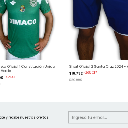
ta Oficial 1 Constitución Unido
Short Oficial 2 Santa Cruz 2024 - 
 Verde
-
20
%
OFF
$16.792
-
42
%
OFF
90
$20.990
0
ate y recibe nuestras ofertas.