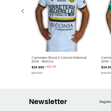
tional 2024 -
Camiseta Oficial 2 Concón National
Camise
2024 - Blanca
2024 -
-
42
%
OFF
$24.990
$24.9
$42.990
$42.99
Newsletter
Regístr