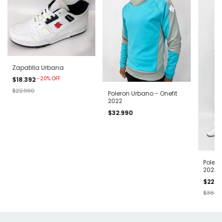
Zapatilla Urbana
-
20
%
OFF
$18.392
$22.990
Poleron Urbano - Onefit
2022
$32.990
Polero
2023
$22.1
$36.9