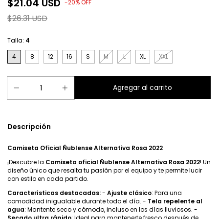
$21.04 USD
-
20
%
OFF
$26.31 USD
Talla:
4
4
8
12
16
S
M
L
XL
XXL
Descripción
Camiseta Oficial Ñublense Alternativa Rosa 2022
¡Descubre la
Camiseta oficial Ñublense Alternativa Rosa 2022
! Un
diseño único que resalta tu pasión por el equipo y te permite lucir
con estilo en cada partido.
Características destacadas:
-
Ajuste clásico
: Para una
comodidad inigualable durante todo el día. -
Tela repelente al
agua
: Mantente seco y cómodo, incluso en los días lluviosos. -
Secado ultra rápido
: Ideal para mantenerte fresco después de