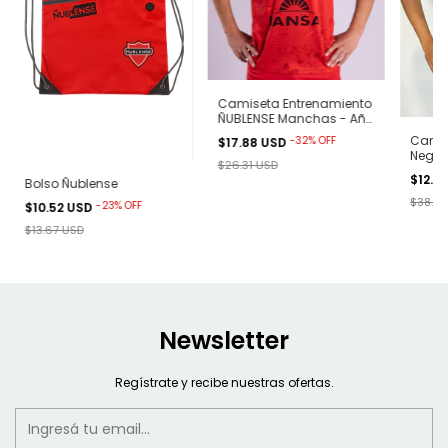
Camiseta Entrenamiento
ÑUBLENSE Manchas - Año
2023 Onefit
Camis
-
32
%
OFF
$17.88 USD
Negra
$26.31 USD
$12.6
Bolso Ñublense
$38.94
-
23
%
OFF
$10.52 USD
$13.67 USD
Newsletter
Regístrate y recibe nuestras ofertas.