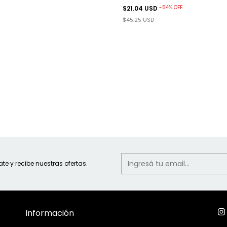
-
54
%
OFF
$21.04 USD
$45.25 USD
ate y recibe nuestras ofertas.
Información