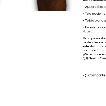
- Ajuste clásic
- Tela repelent
- Tejido plano 
- Escudo aplic
Huaso.
Más que un shor
materiales de a
este short no so
hacia un futuro
¡Vistela con el
⚪🔵
Santa Cruz
Compartir