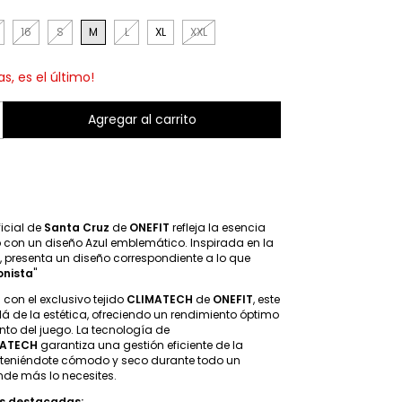
16
S
M
L
XL
XXL
as, es el último!
ficial de
Santa Cruz
de
ONEFIT
refleja la esencia
b con un diseño Azul emblemático. Inspirada en la
b, presenta un diseño correspondiente a lo que
onista
"
on el exclusivo tejido
CLIMATECH
de
ONEFIT
, este
lá de la estética, ofreciendo un rendimiento óptimo
o del juego. La tecnología de
MATECH
garantiza una gestión eficiente de la
eniéndote cómodo y seco durante todo un
nde más lo necesites.
as destacadas: