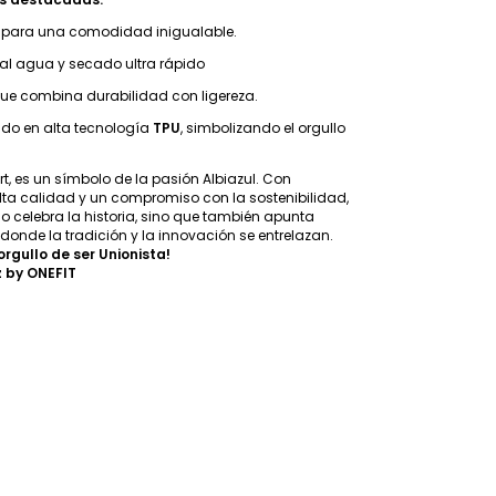
o para una comodidad inigualable.
e al agua y secado ultra rápido
que combina durabilidad con ligereza.
ado en alta tecnología
TPU
, simbolizando el orgullo
t, es un símbolo de la pasión Albiazul. Con
lta calidad y un compromiso con la sostenibilidad,
lo celebra la historia, sino que también apunta
 donde la tradición y la innovación se entrelazan.
 orgullo de ser Unionista!
 by ONEFIT