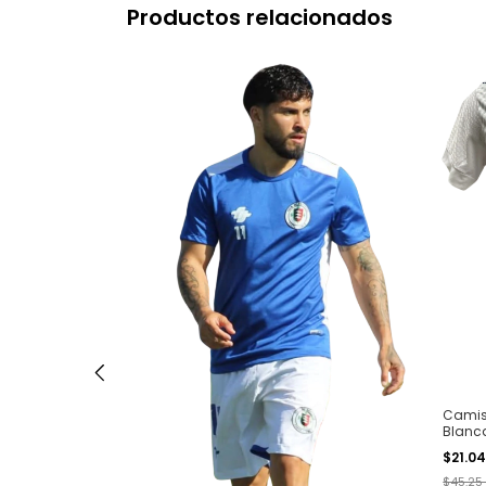
Productos relacionados
Cruz -
Camise
Blanc
$21.0
$45.25