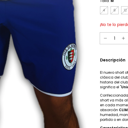
Talla:
M
4
8
12
¡No te lo pierd
Descripción
El nuevo short o
clásica del clu
historia del clu
significa el "
Uni
Confeccionada c
short va más al
en cada moment
absorción
CLI
humedad, mant
partido o en do
Característic