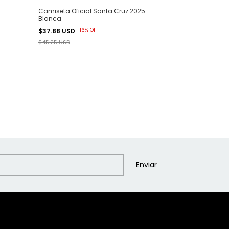
Camiseta Oficial Santa Cruz 2025 -
Camiseta Ofici
Blanca
Blanca (1ra ed
-
16
%
OFF
-
54
$37.88 USD
$21.04 USD
$45.25 USD
$45.25 USD