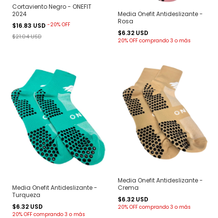
Cortaviento Negro - ONEFIT
2024
Media Onefit Antideslizante -
Rosa
-
20
%
OFF
$16.83 USD
$6.32 USD
$21.04 USD
20% OFF
comprando 3 o más
Media Onefit Antideslizante -
Crema
Media Onefit Antideslizante -
Turqueza
$6.32 USD
$6.32 USD
20% OFF
comprando 3 o más
20% OFF
comprando 3 o más