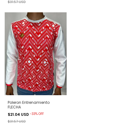
$31.57 USD
Poleron Entrenamiento
FLECHA
-
33
%
OFF
$21.04 USD
$31.57 USD