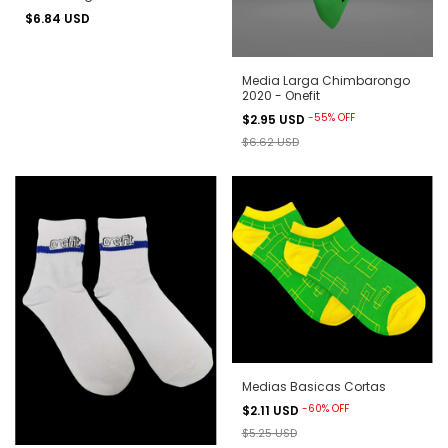
$6.84 USD
Media Larga Chimbarongo
2020 - Onefit
-
55
%
OFF
$2.95 USD
$6.62 USD
Medias Basicas Cortas
-
60
%
OFF
$2.11 USD
$5.25 USD