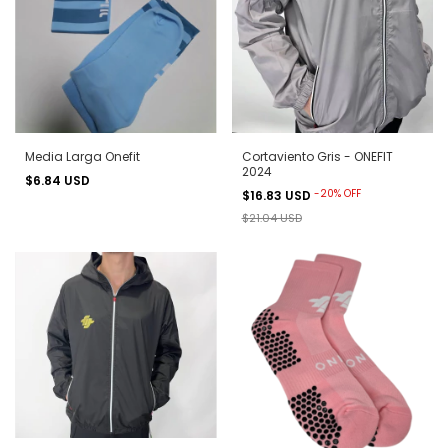
Media Larga Onefit
Cortaviento Gris - ONEFIT
2024
$6.84 USD
-
20
%
OFF
$16.83 USD
$21.04 USD