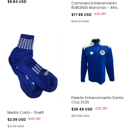
$6.84 USD
Camiseta Entrenamiento
ÑUBLENSE Manchas - Año
2023 Onefit
-
32
%
OFF
$17.88 USD
$26.31 USD
Polerón Entrenamiento Santa
Cruz 2025
-
22
%
OFF
$29.46 USD
Media Corta - Onefit
$37.88 USD
-
60
%
OFF
$2.09 USD
$5.26 USD