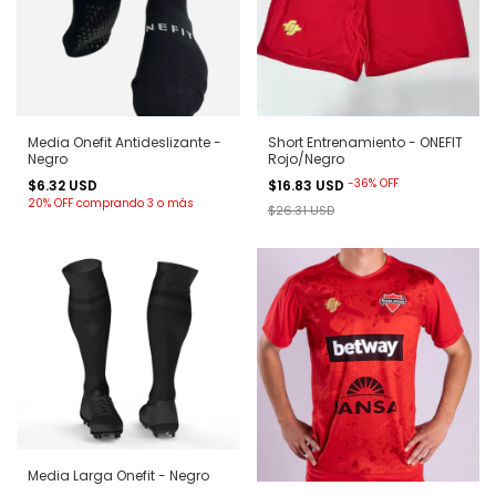
Media Onefit Antideslizante -
Short Entrenamiento - ONEFIT
Negro
Rojo/Negro
-
36
%
OFF
$6.32 USD
$16.83 USD
20% OFF
comprando 3 o más
$26.31 USD
Media Larga Onefit - Negro