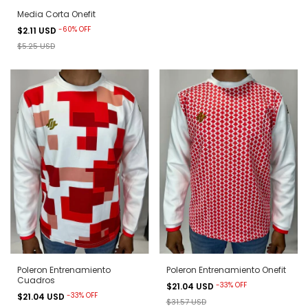
Media Corta Onefit
-
60
%
OFF
$2.11 USD
$5.25 USD
Poleron Entrenamiento
Poleron Entrenamiento Onefit
Cuadros
-
33
%
OFF
$21.04 USD
-
33
%
OFF
$21.04 USD
$31.57 USD