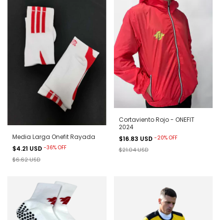
Cortaviento Rojo - ONEFIT
2024
Media Larga Onefit Rayada
-
20
%
OFF
$16.83 USD
-
36
%
OFF
$4.21 USD
$21.04 USD
$6.62 USD