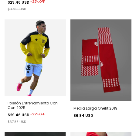
-
22
%
OFF
$29.46 USD
$37.88 USD
Polerón Entrenamiento Con
Con 2025
Media Larga Onefit 2019
-
22
%
OFF
$29.46 USD
$6.84 USD
$37.88 USD