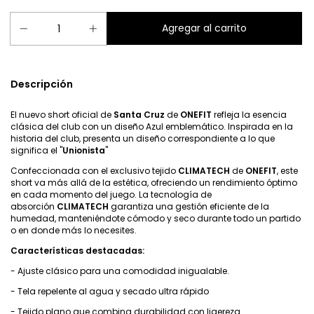
Descripción
El nuevo short oficial de
Santa Cruz
de
ONEFIT
refleja la esencia
clásica del club con un diseño Azul emblemático. Inspirada en la
historia del club, presenta un diseño correspondiente a lo que
significa el "
Unionista
"
Confeccionada con el exclusivo tejido
CLIMATECH
de
ONEFIT
, este
short va más allá de la estética, ofreciendo un rendimiento óptimo
en cada momento del juego. La tecnología de
absorción
CLIMATECH
garantiza una gestión eficiente de la
humedad, manteniéndote cómodo y seco durante todo un partido
o en donde más lo necesites.
Características destacadas:
- Ajuste clásico para una comodidad inigualable.
- Tela repelente al agua y secado ultra rápido
- Tejido plano que combina durabilidad con ligereza.