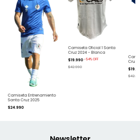
Camiseta Oficial 1 Santa
Cruz 2024 - Blanca
Camis
-
54
%
OFF
$19.990
Cruz 2
$42.990
$19.9
$42.9
Camiseta Entrenamiento
Santa Cruz 2025
$24.990
Newsletter