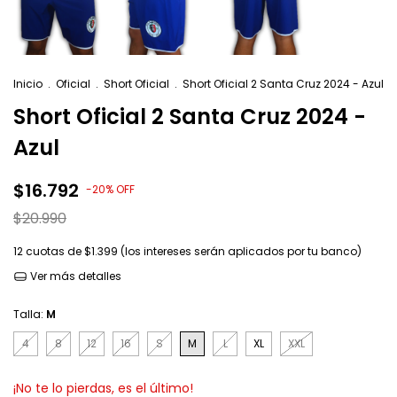
Inicio
.
Oficial
.
Short Oficial
.
Short Oficial 2 Santa Cruz 2024 - Azul
Short Oficial 2 Santa Cruz 2024 -
Azul
$16.792
-
20
%
OFF
$20.990
12
cuotas de
$1.399 (los intereses serán aplicados por tu banco)
Ver más detalles
Talla:
M
4
8
12
16
S
M
L
XL
XXL
¡No te lo pierdas, es el último!