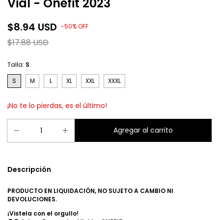
Vial - Onefit 2023
$8.94 USD
-
50
%
OFF
$17.88 USD
Talla:
S
S
M
L
XL
XXL
XXXL
¡No te lo pierdas, es el último!
Descripción
PRODUCTO EN LIQUIDACIÓN, NO SUJETO A CAMBIO NI
DEVOLUCIONES.
¡Vistela con el orgullo!