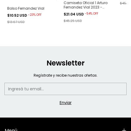
Camiseta Oficial 1 Arturo
$45.25
Fernandez Vial 2023 -
Bolso Fernandez Vial
Aurinegra
-
54
%
OFF
$21.04 USD
-
23
%
OFF
$10.52 USD
$45.25 USD
$13.67 USD
Newsletter
Regístrate y recibe nuestras ofertas.
Menú