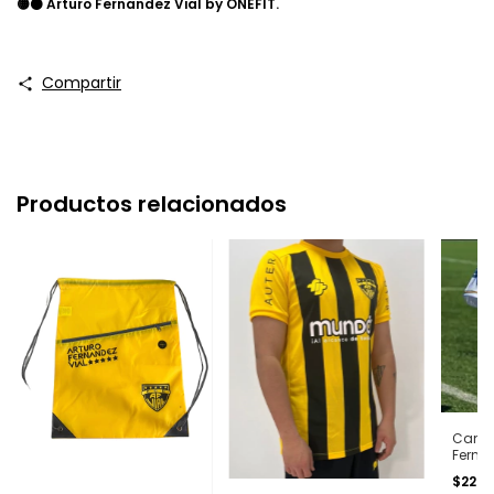
🟡⚫ Arturo Fernandez Vial by ONEFIT.
Compartir
Productos relacionados
Camise
Fernan
Blanc
$22.6