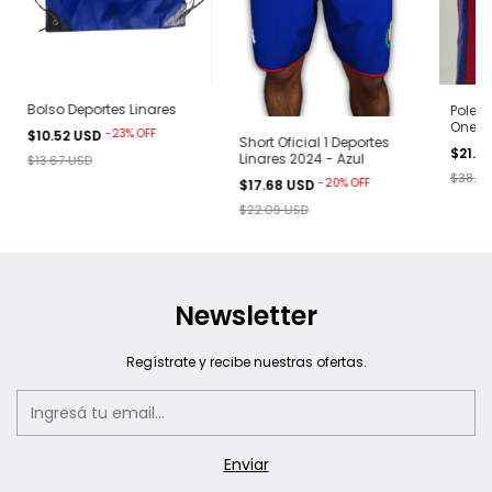
Bolso Deportes Linares
Polero
Onefit
-
23
%
OFF
$10.52 USD
Short Oficial 1 Deportes
$21.0
Linares 2024 - Azul
$13.67 USD
$38.94
-
20
%
OFF
$17.68 USD
$22.09 USD
Newsletter
Regístrate y recibe nuestras ofertas.