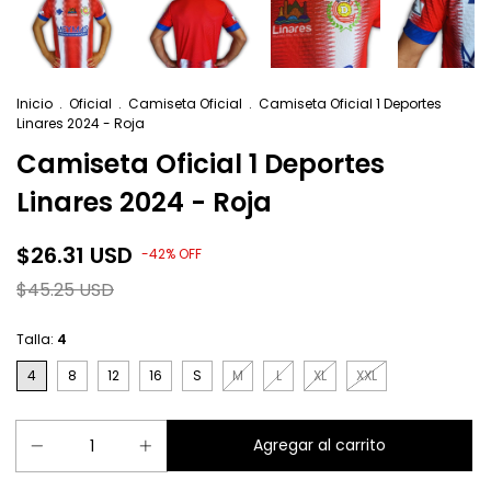
Inicio
.
Oficial
.
Camiseta Oficial
.
Camiseta Oficial 1 Deportes
Linares 2024 - Roja
Camiseta Oficial 1 Deportes
Linares 2024 - Roja
$26.31 USD
-
42
%
OFF
$45.25 USD
Talla:
4
4
8
12
16
S
M
L
XL
XXL