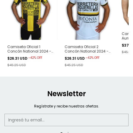
Camis
Aurin
$37.8
Camiseta Oficial 1
Camiseta Oficial 2
Concón National 2024 -
Concón National 2024 -
$45.25
Amarilla
Blanca
-
42
%
OFF
-
42
%
OFF
$26.31 USD
$26.31 USD
$45.25 USD
$45.25 USD
Newsletter
Regístrate y recibe nuestras ofertas.