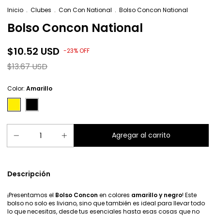
Inicio
.
Clubes
.
Con Con National
.
Bolso Concon National
Bolso Concon National
$10.52 USD
-
23
%
OFF
$13.67 USD
Color:
Amarillo
Descripción
¡Presentamos el
Bolso Concon
en colores
amarillo y negro
! Este
bolso no solo es liviano, sino que también es ideal para llevar todo
lo que necesitas, desde tus esenciales hasta esas cosas que no