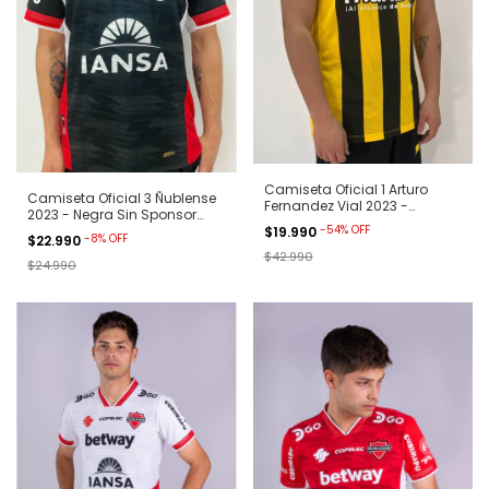
Camiseta Oficial 1 Arturo
Camiseta Oficial 3 Ñublense
Fernandez Vial 2023 -
2023 - Negra Sin Sponsor
Aurinegra
-
54
%
OFF
Betway
$19.990
-
8
%
OFF
$22.990
$42.990
$24.990