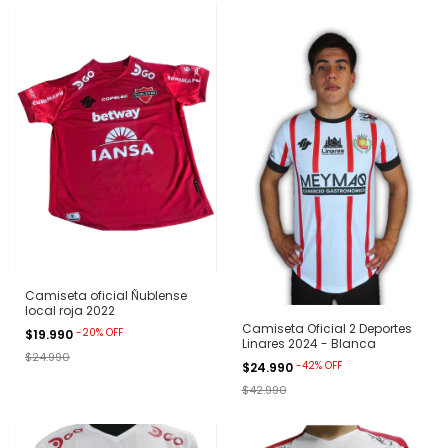
Camiseta oficial Ñublense
local roja 2022
Camiseta Oficial 2 Deportes
-
20
%
OFF
$19.990
Linares 2024 - Blanca
$24.990
-
42
%
OFF
$24.990
$42.990