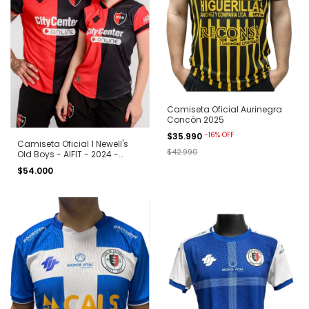
Camiseta Oficial Aurinegra
Concón 2025
-
16
%
OFF
$35.990
Camiseta Oficial 1 Newell's
$42.990
Old Boys - AIFIT - 2024 -
Rojinegra
$54.000