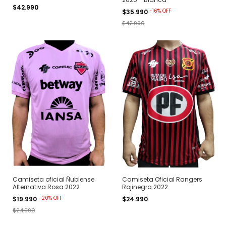
$42.990
-
16
%
OFF
$35.990
$42.990
Camiseta oficial Ñublense
Camiseta Oficial Rangers
Alternativa Rosa 2022
Rojinegra 2022
-
20
%
OFF
$19.990
$24.990
$24.990