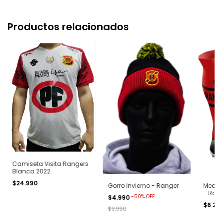
Productos relacionados
Camiseta Visita Rangers
Blanca 2022
$24.990
Media
Gorro Invierno - Ranger
- Rojo
-
50
%
OFF
$4.990
$6.29
$9.990