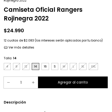
Rojinegra 2022
Camiseta Oficial Rangers
Rojinegra 2022
$24.990
12
cuotas de
$2.083 (los intereses serán aplicados por tu banco)
Ver más detalles
Talla:
14
4
8
12
14
16
S
M
L
XL
XXL
Descripción