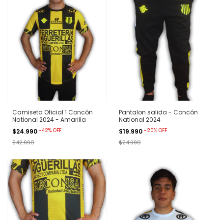
Camiseta Oficial 1 Concón
Pantalon salida - Concón
National 2024 - Amarilla
National 2024
-
42
%
OFF
-
20
%
OFF
$24.990
$19.990
$42.990
$24.990