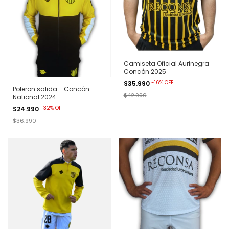
Camiseta Oficial Aurinegra
Concón 2025
-
16
%
OFF
$35.990
Poleron salida - Concón
$42.990
National 2024
-
32
%
OFF
$24.990
$36.990