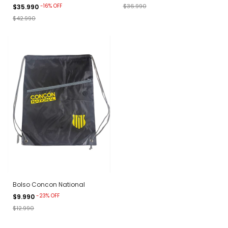
$36.990
-
16
%
OFF
$35.990
$42.990
Bolso Concon National
-
23
%
OFF
$9.990
$12.990