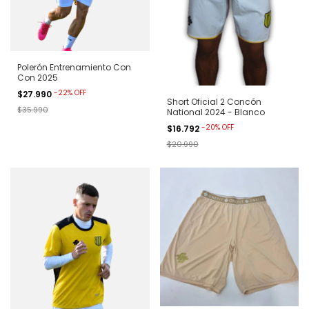
Polerón Entrenamiento Con
Con 2025
-
22
%
OFF
$27.990
Short Oficial 2 Concón
$35.990
National 2024 - Blanco
-
20
%
OFF
$16.792
$20.990