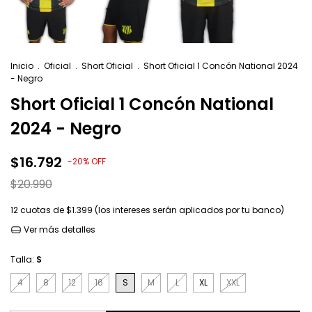
Inicio
.
Oficial
.
Short Oficial
.
Short Oficial 1 Concón National 2024
- Negro
Short Oficial 1 Concón National
2024 - Negro
$16.792
-
20
%
OFF
$20.990
12
cuotas de
$1.399 (los intereses serán aplicados por tu banco)
Ver más detalles
Talla:
S
4
8
12
16
S
M
L
XL
XXL