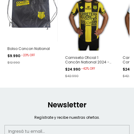
Bolso Concon National
-
23
%
OFF
$9.990
Camiseta Oficial 1
Camise
Concón National 2024 -
Concó
$12.990
Amarilla
Blanc
-
42
%
OFF
$24.990
$24.
$42.990
$42.9
Newsletter
Regístrate y recibe nuestras ofertas.