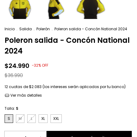
Inicio
.
Salida
.
Polerón
.
Poleron salida - Concón National 2024
Poleron salida - Concón National
2024
$24.990
-
32
%
OFF
$36.990
12
cuotas de
$2.083 (los intereses serán aplicados por tu banco)
Ver más detalles
Talla:
S
S
M
L
XL
XXL