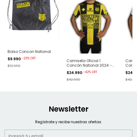
Bolso Concon National
-
23
%
OFF
$9.990
Camiseta Oficial 1
Camise
Concón National 2024 -
Concó
$12.990
Amarilla
Blanc
-
42
%
OFF
$24.990
$24.
$42.990
$42.9
Newsletter
Regístrate y recibe nuestras ofertas.