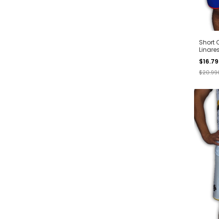
Short O
Linare
$16.7
$20.99