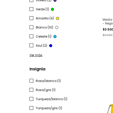
Violeta (2)
Verde (1)
Amarillo (4)
Media 
- Negr
Blanco (10)
$3.50
$6.990
Celeste (1)
Azul (2)
Ver más
Insignia
Rosa/blanco (1)
Rosa/gris (1)
Turqueza/blanco (1)
Turqueza/gris (1)