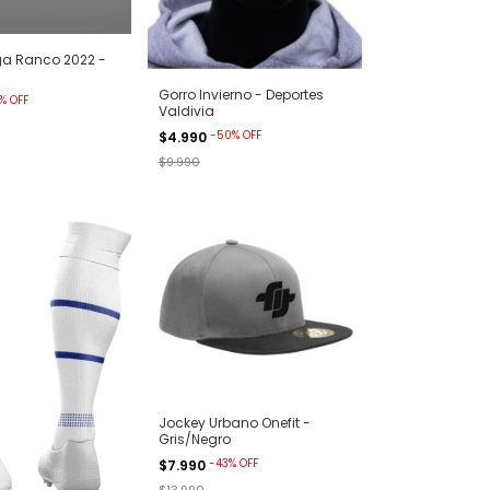
ga Ranco 2022 -
Gorro Invierno - Deportes
%
OFF
Valdivia
-
50
%
OFF
$4.990
$9.990
Jockey Urbano Onefit -
Gris/Negro
-
43
%
OFF
$7.990
$13.990