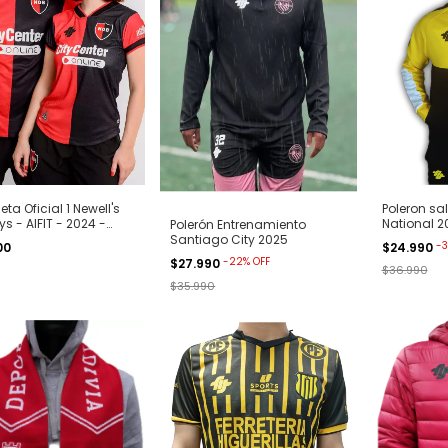
ta Oficial 1 Newell's
Poleron sa
ys - AIFIT - 2024 -
National 2
Polerón Entrenamiento
gra
Santiago City 2025
-
3
00
$24.990
-
22
%
OFF
$27.990
$36.990
$35.990