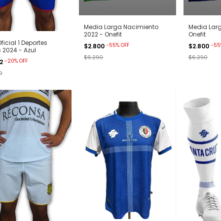
Media Larga Nacimiento
Media Lar
2022 - Onefit
Onefit
ficial 1 Deportes
-
55
%
OFF
-
55
$2.800
$2.800
s 2024 - Azul
$6.290
$6.290
-
20
%
OFF
92
0