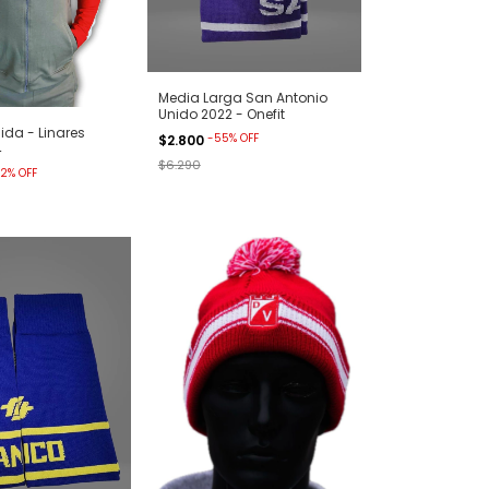
Media Larga San Antonio
Unido 2022 - Onefit
ida - Linares
-
55
%
OFF
$2.800
4
$6.290
2
%
OFF