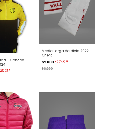
Media Larga Valdivia 2022 -
Onefit
lida - Concón
-
55
%
OFF
$2.800
024
$6.290
2
%
OFF