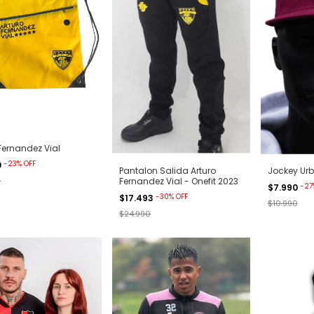
Fernandez Vial
-
23
%
OFF
0
Pantalon Salida Arturo
Jockey Urb
0
Fernandez Vial - Onefit 2023
-
27
$7.990
-
30
%
OFF
$17.493
$10.990
$24.990