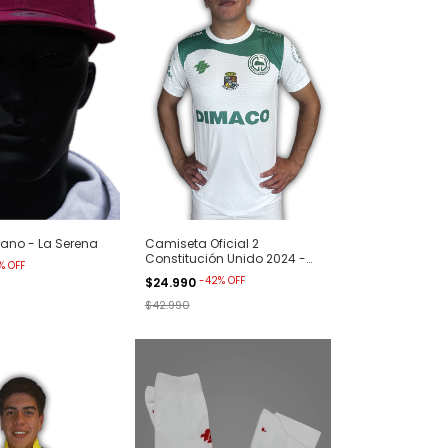
ano - La Serena
Camiseta Oficial 2
Constitución Unido 2024 -
%
OFF
Blanca
-
42
%
OFF
$24.990
$42.990