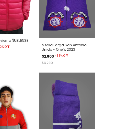
nvierno ÑUBLENSE
Media Larga San Antonio
0
%
OFF
Unido - Onefit 2023
-
55
%
OFF
$2.800
$6.290