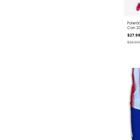
Poleró
Con 2
$27.9
$35.99