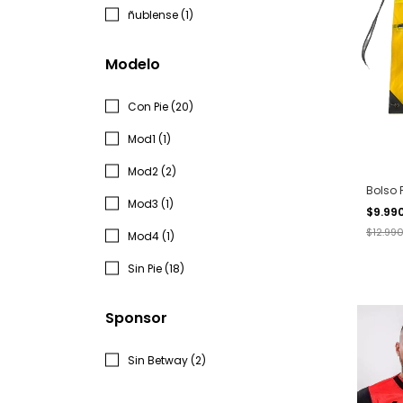
ñublense (1)
Modelo
Con Pie (20)
Mod1 (1)
Mod2 (2)
Bolso 
Mod3 (1)
$9.99
$12.99
Mod4 (1)
Sin Pie (18)
Sponsor
Sin Betway (2)