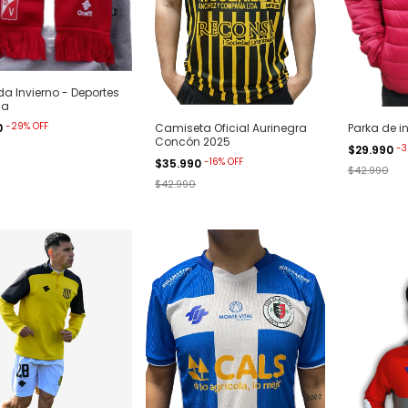
a Invierno - Deportes
ia
-
29
%
OFF
0
Camiseta Oficial Aurinegra
Parka de i
Concón 2025
-
3
$29.990
-
16
%
OFF
$35.990
$42.990
$42.990