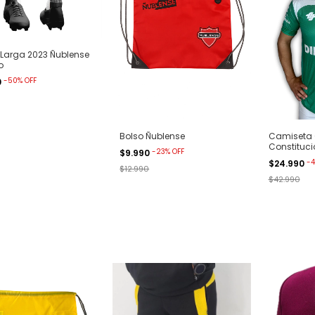
Larga 2023 Ñublense
o
-
50
%
OFF
0
Camiseta O
Bolso Ñublense
Constituci
-
23
%
OFF
$9.990
Verde
-
4
$24.990
$12.990
$42.990