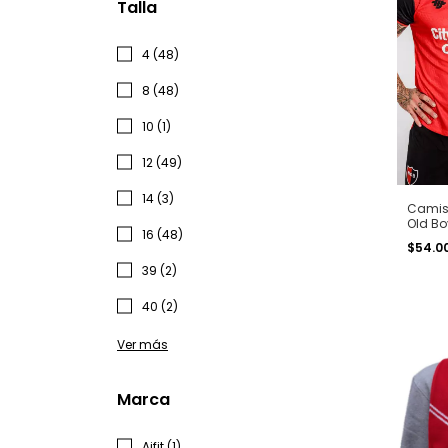
Talla
4 (48)
8 (48)
10 (1)
12 (49)
14 (3)
Camise
Old Bo
16 (48)
Rojine
$54.0
39 (2)
40 (2)
Ver más
Marca
Aifit (1)