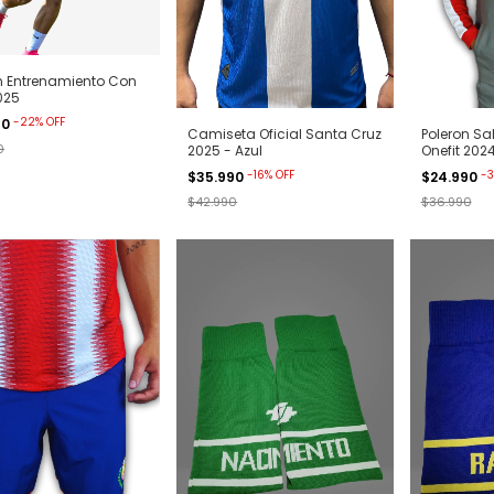
n Entrenamiento Con
025
-
22
%
OFF
90
Camiseta Oficial Santa Cruz
Poleron Sal
0
2025 - Azul
Onefit 202
-
16
%
OFF
-
3
$35.990
$24.990
$42.990
$36.990