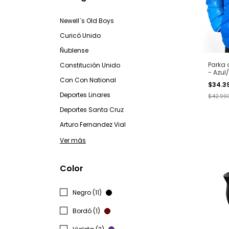
Newell´s Old Boys
Curicó Unido
Ñublense
Parka 
Constitución Unido
- Azul
Con Con National
$34.3
Deportes Linares
$42.99
Deportes Santa Cruz
Arturo Fernandez Vial
Ver más
Color
Negro (11)
Bordó (1)