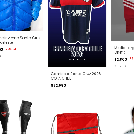
de invierno Santa Cruz
/celeste
Media Larg
-
20
%
OFF
92
Onefit
0
-
55
$2.800
$6.290
Camiseta Santa Cruz 2026
COPA CHILE
$52.990