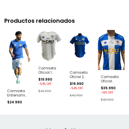
Productos relacionados
Camiseta
Oficial 1
Camiseta
Santa Cruz
Oficial 2
Camiseta
$19.990
2024 -
Santa Cruz
Oficial
$19.990
-
54
%
OFF
Blanca
2024 - Azul
Santa Cruz
$35.990
-
54
%
OFF
2025 - Azul
Camiseta
$42.990
-
16
%
OFF
Entrenamiento
$42.990
Santa Cruz
$42.990
$24.990
2025