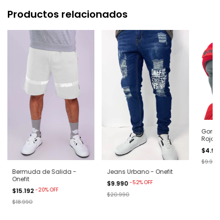
Productos relacionados
Gorro 
Rojo
$4.9
$9.990
Bermuda de Salida -
Jeans Urbano - Onefit
Onefit
-
52
%
OFF
$9.990
-
20
%
OFF
$15.192
$20.990
$18.990